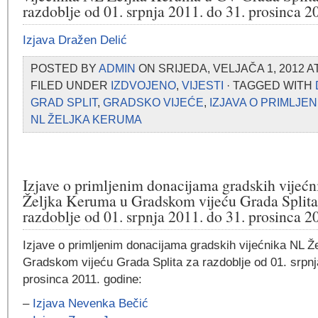
razdoblje od 01. srpnja 2011. do 31. prosinca 2
Izjava Dražen Delić
POSTED BY
ADMIN
ON SRIJEDA, VELJAČA 1, 2012 A
FILED UNDER
IZDVOJENO
,
VIJESTI
· TAGGED WITH
GRAD SPLIT
,
GRADSKO VIJEĆE
,
IZJAVA O PRIMLJE
NL ŽELJKA KERUMA
Izjave o primljenim donacijama gradskih vijeć
Željka Keruma u Gradskom vijeću Grada Splita
razdoblje od 01. srpnja 2011. do 31. prosinca 2
Izjave o primljenim donacijama gradskih vijećnika NL Ž
Gradskom vijeću Grada Splita za razdoblje od 01. srpnj
prosinca 2011. godine:
–
Izjava Nevenka Bečić