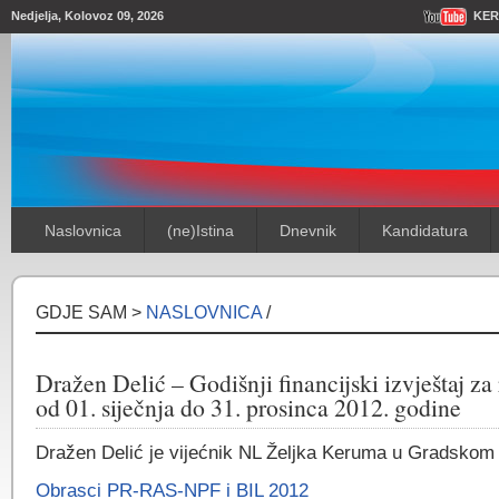
Nedjelja, Kolovoz 09, 2026
KER
Naslovnica
(ne)Istina
Dnevnik
Kandidatura
GDJE SAM >
NASLOVNICA
/
Dražen Delić – Godišnji financijski izvještaj za
od 01. siječnja do 31. prosinca 2012. godine
Dražen Delić je vijećnik NL Željka Keruma u Gradskom 
Obrasci PR-RAS-NPF i BIL 2012