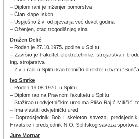
– Diplomirani je inženjer pomorstva
– Član klape Iskon
– Uspješno živi od pjevanja već devet godina
– Oženjen, otac trogodišnjeg sina
Dražen Delić
– Rođen je 27.10.1975. godine u Splitu
– Završio je Fakultet elektrotehnike, strojarstva i brod
ing. strojarstva
– Živi i radi u Splitu kao tehnički direktor u tvrtci “Sunč
Ivo Smrke
– Rođen 19.08.1970. u Splitu
– Diplomirao na Pravnom fakultetu u Splitu
– Stažirao u odvjetničkim uredima Plišo-Rajić-Miličić, 
– Ima vlastiti odvjetnički ured
– Dopredsjednik Bob i skeleton saveza, predsjedni
Hrvatske i predsjednik N.O. Splitskog saveza sportova
Jure Mornar