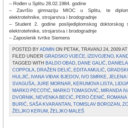
– Rođen u Splitu 28.02.1984. godine
– Završio gimnaziju MIOC u Splitu, te diplom
elektrotehnike, strojarstva i brodogradnje
– Student 2. godine poslijediplomskog doktorskog s
elektrotehnike, strojarstva i brodogradnje
– Zaposlenik tvrtke Siemens
POSTED BY
ADMIN
ON PETAK, TRAVANJ 24, 2009 AT
FILED UNDER
GRADSKO VIJEĆE
,
IZDVOJENO
,
KAN
TAGGED WITH
BALDO OBAD
,
DANE GALIĆ
,
DANIELA
COPPOLA
,
DRAŽEN DELIĆ
,
EDITA AMULIĆ
,
GRADSKO
HULJIĆ
,
IVANA VIĐAK BJEDOV
,
IVO SMRKE
,
JELENA
SVAGUŠA
,
JURE MORNAR
,
KERUMOVA LISTA
,
LIDI
MARKO PECOTIĆ
,
MARKO TOMASOVIĆ
,
MIRANDA IV
DVORNIK
,
NEVENKA BECIĆ
,
PERO ČENIĆ
,
ROMANA 
BURIĆ
,
SAŠA KVARANTAN
,
TOMISLAV BOROZAN
,
Z
ŽELJKO KERUM
,
ŽELJKO MALEŠ