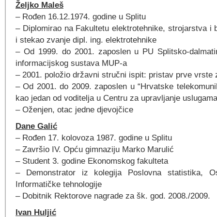
Željko Maleš
– Rođen 16.12.1974. godine u Splitu
– Diplomirao na Fakultetu elektrotehnike, strojarstva i 
i stekao zvanje dipl. ing. elektrotehnike
– Od 1999. do 2001. zaposlen u PU Splitsko-dalmatin
informacijskog sustava MUP-a
– 2001. položio državni stručni ispit: pristav prve vrste
– Od 2001. do 2009. zaposlen u “Hrvatske telekomuni
kao jedan od voditelja u Centru za upravljanje uslugam
– Oženjen, otac jedne djevojčice
Dane Galić
– Rođen 17. kolovoza 1987. godine u Splitu
– Završio IV. Opću gimnaziju Marko Marulić
– Student 3. godine Ekonomskog fakulteta
– Demonstrator iz kolegija Poslovna statistika, O
Informatičke tehnologije
– Dobitnik Rektorove nagrade za šk. god. 2008./2009.
Ivan Huljić