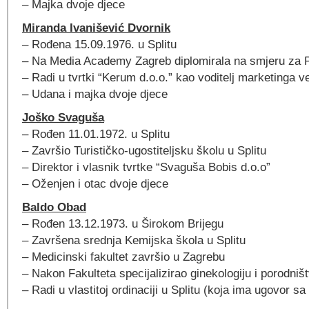
– Majka dvoje djece
Miranda Ivanišević Dvornik
– Rođena 15.09.1976. u Splitu
– Na Media Academy Zagreb diplomirala na smjeru za
– Radi u tvrtki “Kerum d.o.o.” kao voditelj marketinga v
– Udana i majka dvoje djece
Joško Svaguša
– Rođen 11.01.1972. u Splitu
– Završio Turističko-ugostiteljsku školu u Splitu
– Direktor i vlasnik tvrtke “Svaguša Bobis d.o.o”
– Oženjen i otac dvoje djece
Baldo Obad
– Rođen 13.12.1973. u Širokom Brijegu
– Završena srednja Kemijska škola u Splitu
– Medicinski fakultet završio u Zagrebu
– Nakon Fakulteta specijalizirao ginekologiju i porodništ
– Radi u vlastitoj ordinaciji u Splitu (koja ima ugovor s