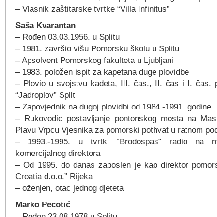
– Vlasnik zaštitarske tvrtke “Villa Infinitus”
Saša Kvarantan
– Rođen 03.03.1956. u Splitu
– 1981. završio višu Pomorsku školu u Splitu
– Apsolvent Pomorskog fakulteta u Ljubljani
– 1983. položen ispit za kapetana duge plovidbe
– Plovio u svojstvu kadeta, III. čas., II. čas i I. čas
“Jadroplov” Split
– Zapovjednik na dugoj plovidbi od 1984.-1991. godine
– Rukovodio postavljanje pontonskog mosta na Masle
Plavu Vrpcu Vjesnika za pomorski pothvat u ratnom po
– 1993.-1995. u tvrtki “Brodospas” radio na m
komercijalnog direktora
– Od 1995. do danas zaposlen je kao direktor pomors
Croatia d.o.o.” Rijeka
– oženjen, otac jednog djeteta
Marko Pecotić
– Rođen 23.08.1978 u Splitu