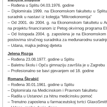
– Rođena u Splitu 04.03.1976. godine
– Diplomirala 1999. na Ekonomskom fakultetu u Splitu, 
suradnik u nastavi iz kolegija “Mikroekonomija”
– Od 2001. do 2004. g. na Ekonomskom fakultetu u Anc
na projektu financiranom iz Petog okvirnog programa E
– Od listopada 2004. g. zaposlena je na Ekonomskom f
poslovima stručnog suradnika za međunarodnu suradnj
– Udana, majka jednog djeteta
Jelena Rozga
– Rođena 23.08.1977. godine u Splitu
– Baletnu školu i Opću gimnaziju završila je u Zagrebu
– Profesionalno se bavi pjevanjem od 18. godine
Romana Škrabić
– Rođena 30.01.1961. godine u Splitu
– Diplomirala na Medicinskom i Pravnom fakultetu
– Radila u Ustanovi za hitnu medicinsku pomoć
– Trenutno zaposlena u farmaceutskoj tvrtci GlaxoSmit