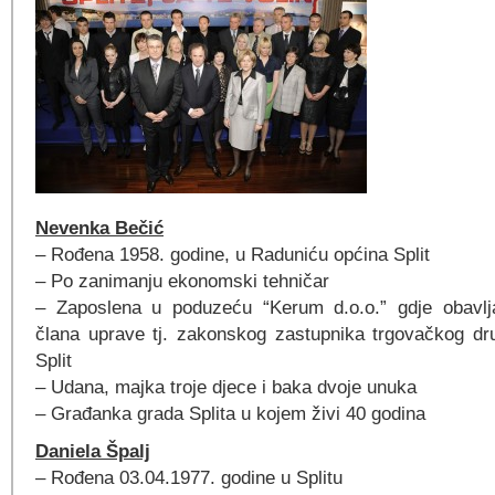
Nevenka Bečić
– Rođena 1958. godine, u Raduniću općina Split
– Po zanimanju ekonomski tehničar
– Zaposlena u poduzeću “Kerum d.o.o.” gdje obavlja 
člana uprave tj. zakonskog zastupnika trgovačkog dr
Split
– Udana, majka troje djece i baka dvoje unuka
– Građanka grada Splita u kojem živi 40 godina
Daniela Špalj
– Rođena 03.04.1977. godine u Splitu