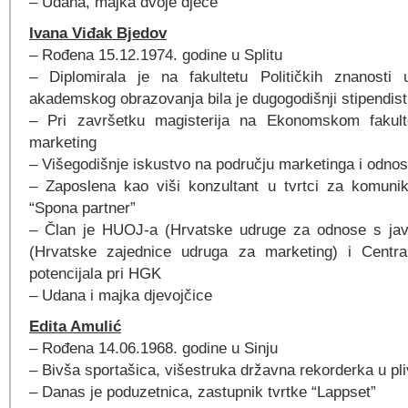
– Udana, majka dvoje djece
Ivana Viđak Bjedov
– Rođena 15.12.1974. godine u Splitu
– Diplomirala je na fakultetu Političkih znanosti
akademskog obrazovanja bila je dugogodišnji stipendist
– Pri završetku magisterija na Ekonomskom fakult
marketing
– Višegodišnje iskustvo na području marketinga i odno
– Zaposlena kao viši konzultant u tvrtci za komuni
“Spona partner”
– Član je HUOJ-a (Hrvatske udruge za odnose s j
(Hrvatske zajednice udruga za marketing) i Centra
potencijala pri HGK
– Udana i majka djevojčice
Edita Amulić
– Rođena 14.06.1968. godine u Sinju
– Bivša sportašica, višestruka državna rekorderka u pl
– Danas je poduzetnica, zastupnik tvrtke “Lappset”