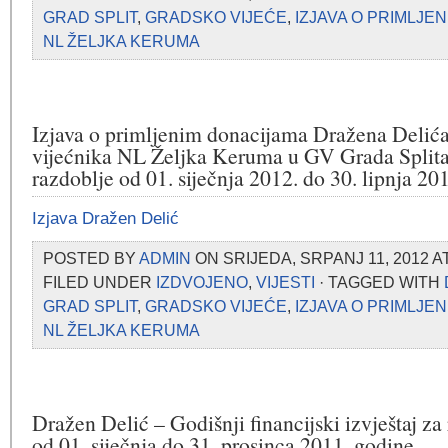
GRAD SPLIT
,
GRADSKO VIJEĆE
,
IZJAVA O PRIMLJE
NL ŽELJKA KERUMA
Izjava o primljenim donacijama Dražena Delića
vijećnika NL Željka Keruma u GV Grada Splita
razdoblje od 01. siječnja 2012. do 30. lipnja 20
Izjava Dražen Delić
POSTED BY
ADMIN
ON SRIJEDA, SRPANJ 11, 2012 A
FILED UNDER
IZDVOJENO
,
VIJESTI
· TAGGED WITH
GRAD SPLIT
,
GRADSKO VIJEĆE
,
IZJAVA O PRIMLJE
NL ŽELJKA KERUMA
Dražen Delić – Godišnji financijski izvještaj za
od 01. siječnja do 31. prosinca 2011. godine