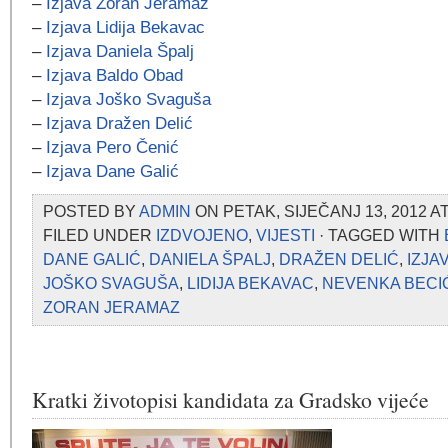
–
Izjava Zoran Jeramaz
–
Izjava Lidija Bekavac
–
Izjava Daniela Špalj
–
Izjava Baldo Obad
–
Izjava Joško Svaguša
–
Izjava Dražen Delić
–
Izjava Pero Čenić
–
Izjava Dane Galić
POSTED BY
ADMIN
ON PETAK, SIJEČANJ 13, 2012 A
FILED UNDER
IZDVOJENO
,
VIJESTI
· TAGGED WITH
DANE GALIĆ
,
DANIELA ŠPALJ
,
DRAŽEN DELIĆ
,
IZJA
JOŠKO SVAGUŠA
,
LIDIJA BEKAVAC
,
NEVENKA BECI
ZORAN JERAMAZ
Kratki životopisi kandidata za Gradsko vijeće