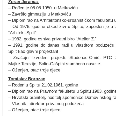
Zoran Jeramaz
– Rođen je 05.05.1950. u Metkoviću
– Završio gimnaziju u Metkoviću
– Diplomirao na Arhitektonsko-urbanističkom fakultetu 
– Od 1978. godine otkad živi u Splitu, zaposlen je u 
“Arhitekt-Split”
– 1982. godine osniva privatni biro “Atelier Z.”
– 1991. godine do danas radi u vlastitom poduzeću “
Split kao glavni projektant
– Značajni izvedeni projekti: Studenac-Omiš, PTC 
Majke Terezije, Solin-Gašpini stambeno naselje
– Oženjen, otac troje djece
Tomislav Borozan
– Rođen u Splitu 21.02.1961. godine
– Diplomirao na Pravnom fakultetu u Splitu 1983. godin
– Hrvatski branitelj, nositelj spomenice Domovinskog r
– Vlasnik i direktor privatnog poduzeća
– Oženjen, otac troje djece