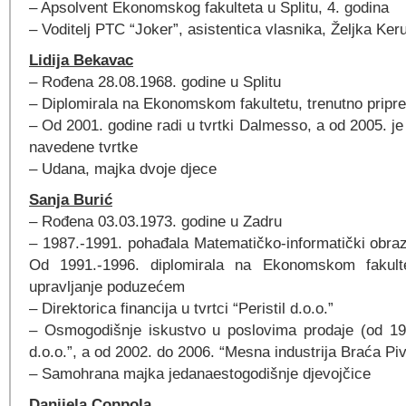
– Apsolvent Ekonomskog fakulteta u Splitu, 4. godina
– Voditelj PTC “Joker”, asistentica vlasnika, Željka Ke
Lidija Bekavac
– Rođena 28.08.1968. godine u Splitu
– Diplomirala na Ekonomskom fakultetu, trenutno pripr
– Od 2001. godine radi u tvrtki Dalmesso, a od 2005. je 
navedene tvrtke
– Udana, majka dvoje djece
Sanja Burić
– Rođena 03.03.1973. godine u Zadru
– 1987.-1991. pohađala Matematičko-informatički obrazo
Od 1991.-1996. diplomirala na Ekonomskom fakulte
upravljanje poduzećem
– Direktorica financija u tvrtci “Peristil d.o.o.”
– Osmogodišnje iskustvo u poslovima prodaje (od 199
d.o.o.”, a od 2002. do 2006. “Mesna industrija Braća Piv
– Samohrana majka jedanaestogodišnje djevojčice
Danijela Coppola