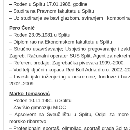
– Rođen u Splitu 17.01.1988. godine
– Studira na Pravnom fakultetu u Splitu
– Uz studiranje se bavi glazbom, sviranjem i komponir
Pero Čenić
– Rođen 23.05.1981 u Splitu
– Diplomirao na Ekonomskom fakultetu u Splitu
– Stručno usavršavanje; Uspješno pregovaranje i zak
Zagreb, Računalni operater SUS Split, Agent za nekretn
– Referent prodaje; Zagrebačka pivovara 1999.-2000.
– Voditelj ključnih kupaca Red Bull Adria d.o.o. 2002.-2
– Investicijski inženjering u nekretnine, fondove i bu
2002.-2009.
Marko Tomasović
– Rođen 10.11.1981. u Splitu
– Završio gimnaziju MIOC
– Apsolvent na Sveučilištu u Splitu, Odjel za more
morsko ribarstvo
– Profesionalni sportaš, olimpijac, sportaš grada Splita