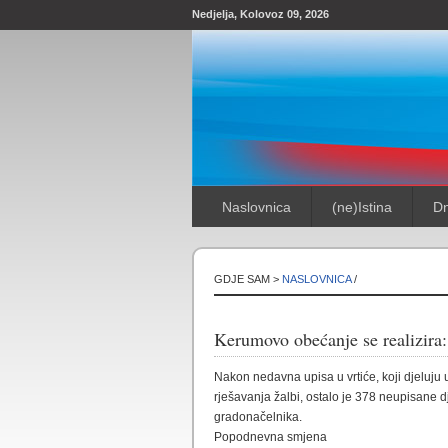
Nedjelja, Kolovoz 09, 2026
Naslovnica
(ne)Istina
Dn
GDJE SAM >
NASLOVNICA
/
Kerumovo obećanje se realizira:
Nakon nedavna upisa u vrtiće, koji djeluju u
rješavanja žalbi, ostalo je 378 neupisane 
gradonačelnika.
Popodnevna smjena