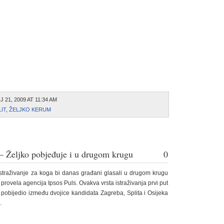
21, 2009 AT 11:34 AM
LIT
,
ŽELJKO KERUM
s – Željko pobjeđuje i u drugom krugu
0
straživanje za koga bi danas građani glasali u drugom krugu
provela agencija Ipsos Puls. Ovakva vrsta istraživanja prvi put
 pobijedio između dvojice kandidata Zagreba, Splita i Osijeka
.