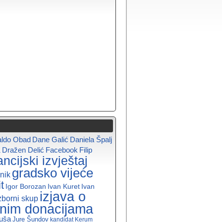
aldo Obad
Dane Galić
Daniela Špalj
a
Dražen Delić
Facebook
Filip
ancijski izvještaj
gradsko vijeće
nik
t
Igor Borozan
Ivan Kuret
Ivan
izjava o
zborni skup
enim donacijama
uša
Jure Šundov
kandidat
Kerum