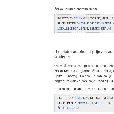
Željko Kerum s izbornim timom
POSTED BY
ADMIN
ON UTORAK, LIPANJ 2, 
FILED UNDER
DNEVNIK
,
VIJESTI
,
VIJESTI
LOKALNI IZBORI
,
SPLIT
,
ŽELJKO KERUM
Besplatni autobusni prijevoz od 
studente
Obavještavamo sve splitske studente u Zagr
Željka Keruma za gradonačelnika Splita, 
Splita i natrag. Polazak autobusa je
Zagreb. Povratak autobusa je u nedjelju, 31
Ukoliko imate pitanje, zovite na kontakt te
POSTED BY
ADMIN
ON SRIJEDA, SVIBANJ 2
FILED UNDER
IZDVOJENO
,
VIJESTI
· TAG
ŽELJKO KERUM