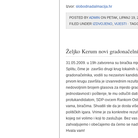
Izvor:
slobodnadalmacija.hr
POSTED BY
ADMIN
ON PETAK, LIPANJ 19, 
FILED UNDER
IZDVOJENO
,
VIJESTI
· TAG
Željko Kerum novi gradonačelni
31.05.2009. u 19h zatvorena su biračka mje
Splitu, čime je završio drugi krug lokalnih 
gradonačelnika, vodili su nezavisni kandi
prvom krugu završila je izvanrednim rezulta
nedovoljnim brojem glasova za mjesto grado
jednostavnost i poštenje, te mu odlučili d
protukandidatom, SDP-ovcem Rankom Osto
vama, biračima. Shvatili ste da je dosta viš
političkih igara. Vrime je za konkretne rezul
kojeg svi volimo i koji to zaslužuje. Bez vas
zahvaljujemo i obećajemo da ćemo se nadlj
Hvala vam!