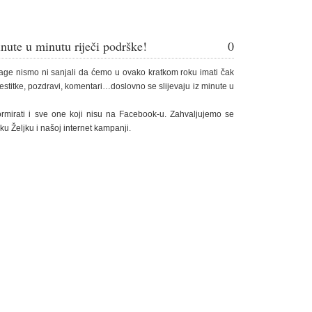
ute u minutu riječi podrške!
0
age nismo ni sanjali da ćemo u ovako kratkom roku imati čak
čestitke, pozdravi, komentari…doslovno se slijevaju iz minute u
rmirati i sve one koji nisu na Facebook-u. Zahvaljujemo se
ku Željku i našoj internet kampanji.