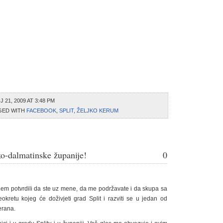
 21, 2009 AT 3:48 PM
GED WITH
FACEBOOK
,
SPLIT
,
ŽELJKO KERUM
ko-dalmatinske županije!
0
jem potvrdili da ste uz mene, da me podržavate i da skupa sa
kretu kojeg će doživjeti grad Split i razviti se u jedan od
erana.