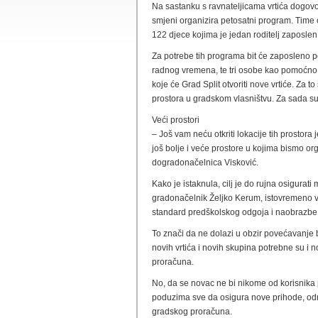
Na sastanku s ravnateljicama vrtića dogov
smjeni organizira petosatni program. Time
122 djece kojima je jedan roditelj zaposlen
Za potrebe tih programa bit će zaposleno pe
radnog vremena, te tri osobe kao pomoćno o
koje će Grad Split otvoriti nove vrtiće. Za 
prostora u gradskom vlasništvu. Za sada su
Veći prostori
– Još vam neću otkriti lokacije tih prostor
još bolje i veće prostore u kojima bismo org
dogradonačelnica Visković.
Kako je istaknula, cilj je do rujna osigurat
gradonačelnik Željko Kerum, istovremeno v
standard predškolskog odgoja i naobrazbe
To znači da ne dolazi u obzir povećavanje 
novih vrtića i novih skupina potrebne su i 
proračuna.
No, da se novac ne bi nikome od korisnik
poduzima sve da osigura nove prihode, od
gradskog proračuna.