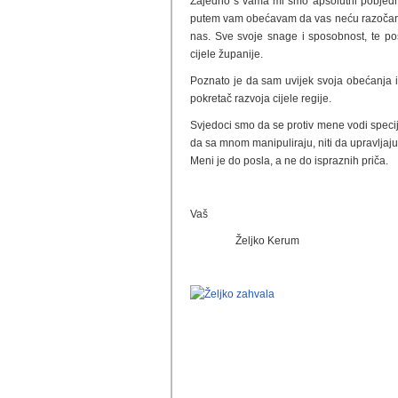
Zajedno s vama mi smo apsolutni pobjednic
putem vam obećavam da vas neću razočarati
nas. Sve svoje snage i sposobnost, te pos
cijele županije.
Poznato je da sam uvijek svoja obećanja iz
pokretač razvoja cijele regije.
Svjedoci smo da se protiv mene vodi specija
da sa mnom manipuliraju, niti da upravlja
Meni je do posla, a ne do ispraznih priča.
Vaš
Željko Kerum