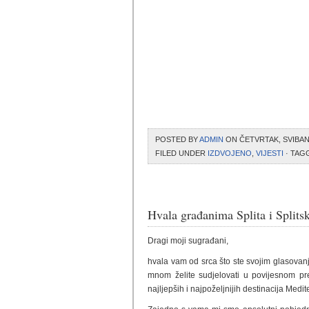
POSTED BY
ADMIN
ON ČETVRTAK, SVIBANJ
FILED UNDER
IZDVOJENO
,
VIJESTI
· TAG
Hvala građanima Splita i Splits
Dragi moji sugrađani,
hvala vam od srca što ste svojim glasovan
mnom želite sudjelovati u povijesnom preo
najljepših i najpoželjnijih destinacija Medit