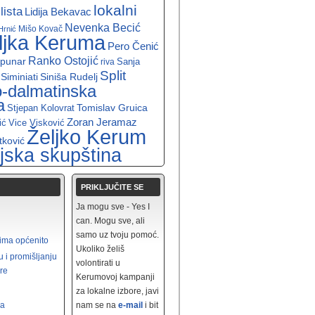
lokalni
ista
Lidija Bekavac
Nevenka Becić
Mišo Kovač
Hrnić
ljka Keruma
Pero Čenić
Ranko Ostojić
apunar
Sanja
riva
Split
 Siminiati
Siniša Rudelj
o-dalmatinska
a
Tomislav Gruica
Stjepan Kolovrat
Zoran Jeramaz
ić
Vice Visković
Željko Kerum
tković
jska skupština
PRIKLJUČITE SE
Ja mogu sve - Yes I
can. Mogu sve, ali
samo uz tvoju pomoć.
rima općenito
Ukoliko želiš
u i promišljanju
volontirati u
re
Kerumovoj kampanji
za lokalne izbore, javi
ra
nam se na
e-mail
i bit