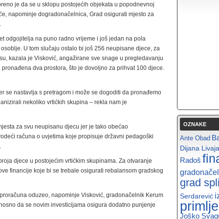
oreno je da se u sklopu postojećih objekata u popodnevnoj
 će, napominje dogradonačelnica, Grad osigurati mjesto za
.
t odgojitelja na puno radno vrijeme i još jedan na pola
soblje. U tom slučaju ostalo bi još 256 neupisane djece, za
to su, kazala je Visković, angažirane sve snage u pregledavanju
 pronađena dva prostora, što je dovoljno za prihvat 100 djece.
a jer se nastavlja s pretragom i može se dogoditi da pronađemo
anizirali nekoliko vrtićkih skupina – rekla nam je
OZNAKE
i mjesta za svu neupisanu djecu jer je tako obećao
odeći računa o uvjetima koje propisuje državni pedagoški
B
Ante Obad
.
Dijana Livaj
fin
Radoš
broja djece u postojećim vrtićkim skupinama. Za otvaranje
nove financije koje bi se trebale osigurati rebalansom gradskog
gradonačel
grad spli
a proračuna oduzeo, napominje Visković, gradonačelnik Kerum
i
Serdarević
primlj
nosno da se novim investicijama osigura dodatno punjenje
Joško Svag