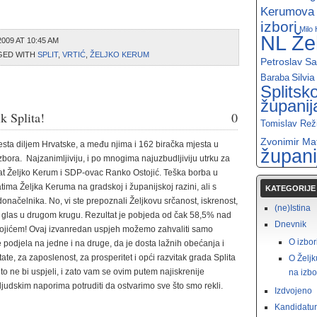
Kerumova l
izbori
Milo 
NL Že
2009 AT 10:45 AM
GED WITH
SPLIT
,
VRTIĆ
,
ŽELJKO KERUM
Petroslav S
Silvia
Baraba
Splitsk
županij
k Splita!
0
Tomislav Rež
Zvonimir Ma
sta diljem Hrvatske, a među njima i 162 biračka mjesta u
župani
izbora. Najzanimljiviju, i po mnogima najuzbudljiviju utrku za
dat Željko Kerum i SDP-ovac Ranko Ostojić. Teška borba u
tima Željka Keruma na gradskoj i županijskoj razini, ali s
KATEGORIJE
načelnika. No, vi ste prepoznali Željkovu srčanost, iskrenost,
(ne)Istina
ati glas u drugom krugu. Rezultat je pobjeda od čak 58,5% nad
Dnevnik
jićem! Ovaj izvanredan uspjeh možemo zahvaliti samo
O izbo
e podjela na jedne i na druge, da je dosta lažnih obećanja i
tate, za zaposlenost, za prosperitet i opći razvitak grada Splita
O Željk
 to ne bi uspjeli, i zato vam se ovim putem najiskrenije
na izbo
udskim naporima potruditi da ostvarimo sve što smo rekli.
Izdvojeno
Kandidatu