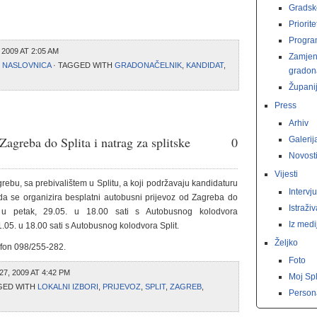
Gradsk
Priorite
Progr
2009 AT 2:05 AM
Zamjen
 - NASLOVNICA
· TAGGED WITH
GRADONAČELNIK
,
KANDIDAT
,
gradon
Županij
Press
Arhiv
Zagreba do Splita i natrag za splitske
0
Galerij
Novost
Vijesti
ebu, sa prebivalištem u Splitu, a koji podržavaju kandidaturu
Intervju
da se organizira besplatni autobusni prijevoz od Zagreba do
Istraži
 u petak, 29.05. u 18.00 sati s Autobusnog kolodvora
Iz medi
.05. u 18.00 sati s Autobusnog kolodvora Split.
Željko
lefon 098/255-282.
Foto
7, 2009 AT 4:42 PM
Moj Spl
GED WITH
LOKALNI IZBORI
,
PRIJEVOZ
,
SPLIT
,
ZAGREB
,
Persona