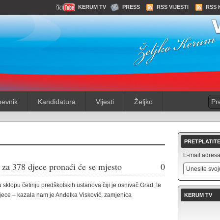
KERUM TV
PRESS
RSS VIJESTI
RSS 
evnik
Kandidatura
Vijesti
Željko
PRETPLATITE
E-mail adresa 
 za 378 djece pronaći će se mjesto
0
 sklopu četiriju predškolskih ustanova čiji je osnivač Grad, te
djece – kazala nam je Anđelka Visković, zamjenica
KERUM TV