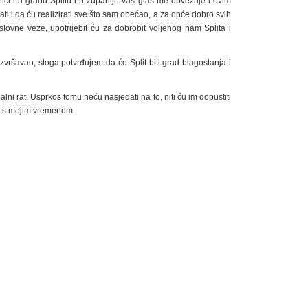
i i u gradu Splitu i u županiji. Vaš glas me obvezuje i ovim
 i da ću realizirati sve što sam obećao, a za opće dobro svih
lovne veze, upotrijebit ću za dobrobit voljenog nam Splita i
vršavao, stoga potvrđujem da će Split biti grad blagostanja i
lni rat. Usprkos tomu neću nasjedati na to, niti ću im dopustiti
ju s mojim vremenom.