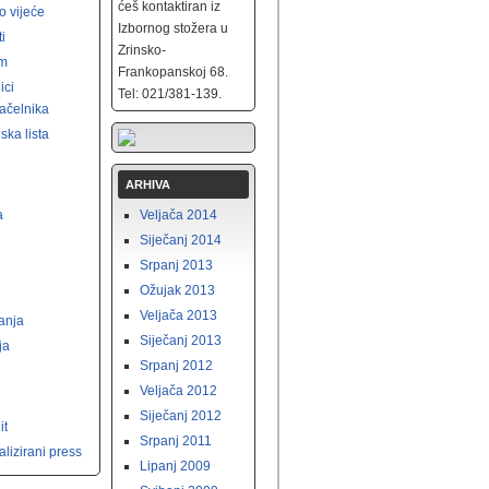
ćeš kontaktiran iz
o vijeće
Izbornog stožera u
ti
Zrinsko-
am
Frankopanskoj 68.
ici
Tel: 021/381-139.
ačelnika
ska lista
ARHIVA
a
Veljača 2014
i
Siječanj 2014
Srpanj 2013
Ožujak 2013
Veljača 2013
vanja
Siječanj 2013
ja
Srpanj 2012
Veljača 2012
Siječanj 2012
it
Srpanj 2011
lizirani press
Lipanj 2009