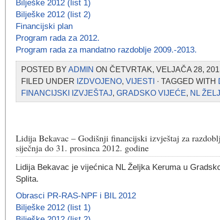
Bilješke 2012 (list 1)
Bilješke 2012 (list 2)
Financijski plan
Program rada za 2012.
Program rada za mandatno razdoblje 2009.-2013.
POSTED BY
ADMIN
ON ČETVRTAK, VELJAČA 28, 2013
FILED UNDER
IZDVOJENO
,
VIJESTI
· TAGGED WITH
FINANCIJSKI IZVJEŠTAJ
,
GRADSKO VIJEĆE
,
NL ŽEL
Lidija Bekavac – Godišnji financijski izvještaj za razdobl
siječnja do 31. prosinca 2012. godine
Lidija Bekavac je vijećnica NL Željka Keruma u Gradsk
Splita.
Obrasci PR-RAS-NPF i BIL 2012
Bilješke 2012 (list 1)
Bilješke 2012 (list 2)