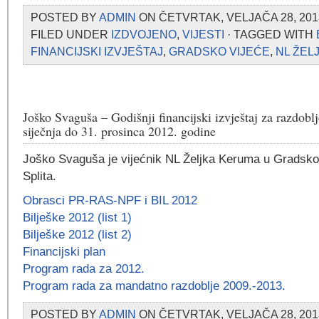
POSTED BY
ADMIN
ON ČETVRTAK, VELJAČA 28, 2013
FILED UNDER
IZDVOJENO
,
VIJESTI
· TAGGED WITH
FINANCIJSKI IZVJEŠTAJ
,
GRADSKO VIJEĆE
,
NL ŽEL
Joško Svaguša – Godišnji financijski izvještaj za razdobl
siječnja do 31. prosinca 2012. godine
Joško Svaguša je vijećnik NL Željka Keruma u Gradsk
Splita.
Obrasci PR-RAS-NPF i BIL 2012
Bilješke 2012 (list 1)
Bilješke 2012 (list 2)
Financijski plan
Program rada za 2012.
Program rada za mandatno razdoblje 2009.-2013.
POSTED BY
ADMIN
ON ČETVRTAK, VELJAČA 28, 201