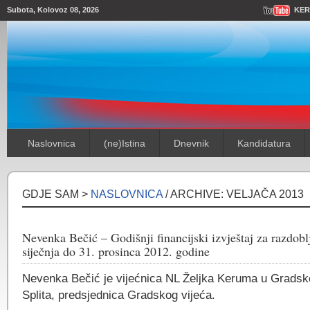
Subota, Kolovoz 08, 2026
KER
Naslovnica
(ne)Istina
Dnevnik
Kandidatura
GDJE SAM >
NASLOVNICA
/ ARCHIVE: VELJAČA 2013
Nevenka Bečić – Godišnji financijski izvještaj za razdobl
siječnja do 31. prosinca 2012. godine
Nevenka Bečić je vijećnica NL Željka Keruma u Grads
Splita, predsjednica Gradskog vijeća.