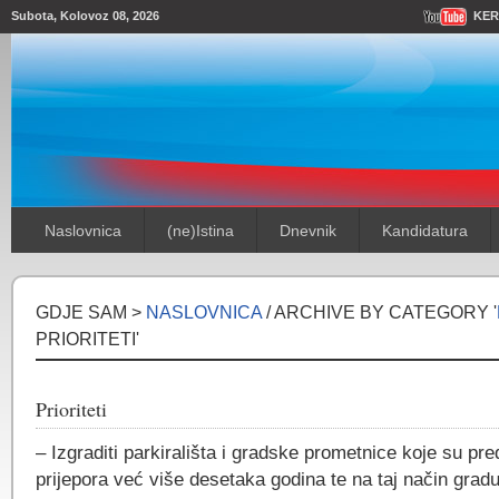
Subota, Kolovoz 08, 2026
KER
Naslovnica
(ne)Istina
Dnevnik
Kandidatura
GDJE SAM >
NASLOVNICA
/ ARCHIVE BY CATEGORY '
PRIORITETI'
Prioriteti
– Izgraditi parkirališta i gradske prometnice koje su pr
prijepora već više desetaka godina te na taj način grad