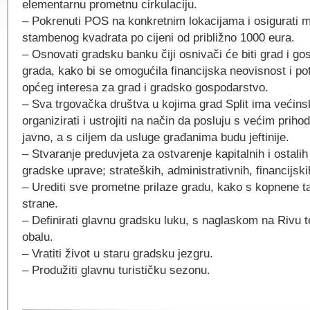
elementarnu prometnu cirkulaciju.
– Pokrenuti POS na konkretnim lokacijama i osigurati 
stambenog kvadrata po cijeni od približno 1000 eura.
– Osnovati gradsku banku čiji osnivači će biti grad i go
grada, kako bi se omogućila financijska neovisnost i po
općeg interesa za grad i gradsko gospodarstvo.
– Sva trgovačka društva u kojima grad Split ima većins
organizirati i ustrojiti na način da posluju s većim priho
javno, a s ciljem da usluge građanima budu jeftinije.
– Stvaranje preduvjeta za ostvarenje kapitalnih i ostalih
gradske uprave; strateških, administrativnih, financijski
– Urediti sve prometne prilaze gradu, kako s kopnene t
strane.
– Definirati glavnu gradsku luku, s naglaskom na Rivu t
obalu.
– Vratiti život u staru gradsku jezgru.
– Produžiti glavnu turističku sezonu.