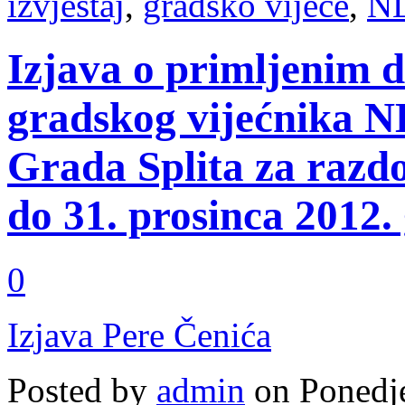
izvještaj
,
gradsko vijeće
,
NL
Izjava o primljenim 
gradskog vijećnika 
Grada Splita za razdo
do 31. prosinca 2012.
0
Izjava Pere Čenića
Posted by
admin
on Ponedje