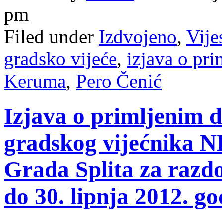
pm
Filed under
Izdvojeno
,
Vije
gradsko vijeće
,
izjava o pr
Keruma
,
Pero Čenić
Izjava o primljenim 
gradskog vijećnika 
Grada Splita za razdo
do 30. lipnja 2012. go