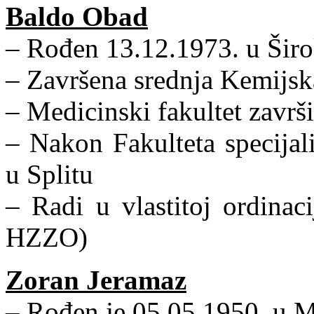
Baldo Obad
– Rođen 13.12.1973. u Šir
– Završena srednja Kemijska
– Medicinski fakultet završ
– Nakon Fakulteta specijal
u Splitu
– Radi u vlastitoj ordinac
HZZO)
Zoran Jeramaz
– Rođen je 05.05.1950. u 