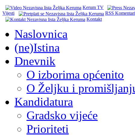
Kerum TV
Vijesti
RSS Komentar
Kontakt
Naslovnica
(ne)Istina
Dnevnik
O izborima općenito
O Željku i promišljanj
Kandidatura
Gradsko vijeće
Prioriteti