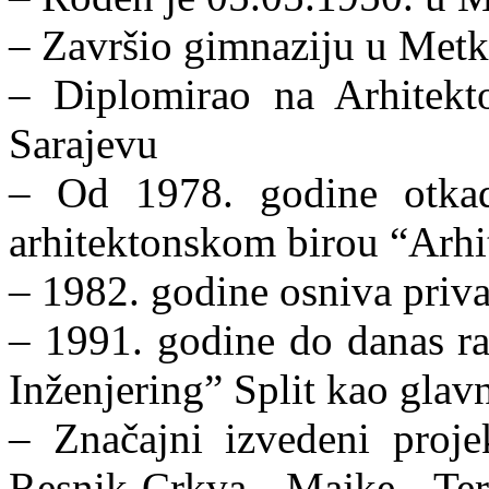
– Završio gimnaziju u Met
– Diplomirao na Arhitekto
Sarajevu
– Od 1978. godine otkad
arhitektonskom birou “Arhit
– 1982. godine osniva privat
– 1991. godine do danas ra
Inženjering” Split kao glavn
– Značajni izvedeni proje
Resnik-Crkva Majke Tere