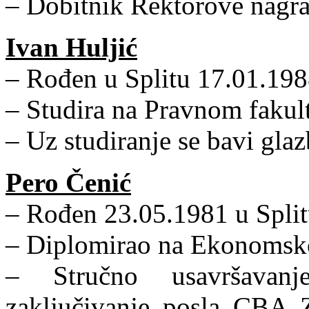
– Dobitnik Rektorove nagra
Ivan Huljić
– Rođen u Splitu 17.01.198
– Studira na Pravnom fakult
– Uz studiranje se bavi gl
Pero Čenić
– Rođen 23.05.1981 u Spli
– Diplomirao na Ekonomsko
– Stručno usavršavanj
zaključivanje posla CBA 