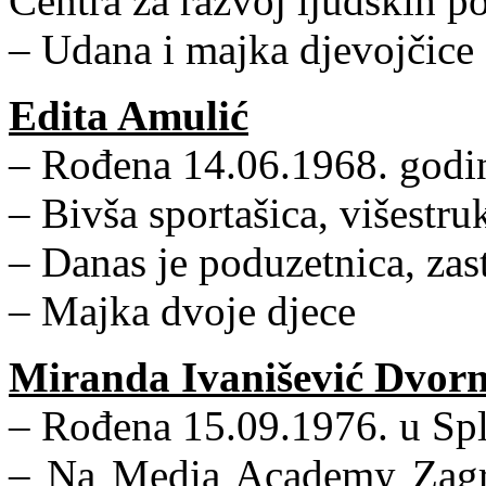
Centra za razvoj ljudskih p
– Udana i majka djevojčice
Edita Amulić
– Rođena 14.06.1968. godin
– Bivša sportašica, višestr
– Danas je poduzetnica, zas
– Majka dvoje djece
Miranda Ivanišević Dvor
– Rođena 15.09.1976. u Spl
– Na Media Academy Zagre