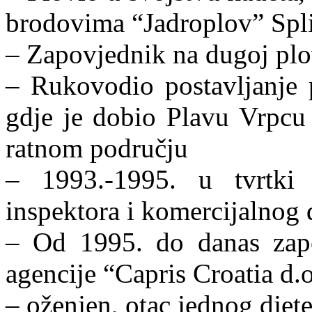
brodovima “Jadroplov” Spli
– Zapovjednik na dugoj plo
– Rukovodio postavljanje 
gdje je dobio Plavu Vrpcu
ratnom području
– 1993.-1995. u tvrtki
inspektora i komercijalnog 
– Od 1995. do danas zapo
agencije “Capris Croatia d.
– oženjen, otac jednog djete