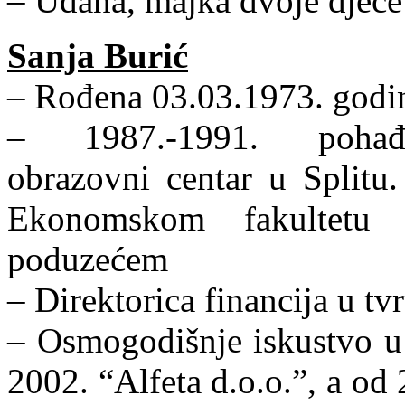
– Udana, majka dvoje djece
Sanja Burić
– Rođena 03.03.1973. godi
– 1987.-1991. pohađal
obrazovni centar u Splitu
Ekonomskom fakultetu 
poduzećem
– Direktorica financija u tvrt
– Osmogodišnje iskustvo u
2002. “Alfeta d.o.o.”, a od