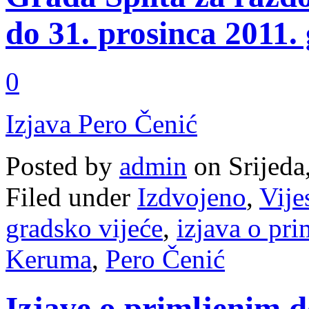
do 31. prosinca 2011.
0
Izjava Pero Čenić
Posted by
admin
on Srijeda
Filed under
Izdvojeno
,
Vije
gradsko vijeće
,
izjava o pr
Keruma
,
Pero Čenić
Izjave o primljenim 