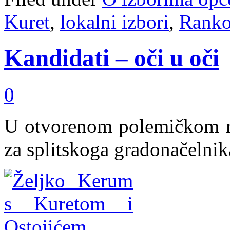
Kuret
,
lokalni izbori
,
Ranko
Kandidati – oči u oči
0
U otvorenom polemičkom raz
za splitskoga gradonačelnika