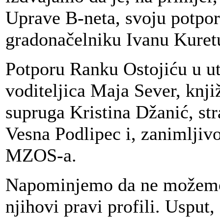
Uprave B-neta, svoju potpor
gradonačelniku Ivanu Kuret
Potporu Ranku Ostojiću u utr
voditeljica Maja Sever, knj
supruga Kristina Džanić, st
Vesna Podlipec i, zanimljiv
MZOS-a.
Napominjemo da ne možemo b
njihovi pravi profili. Uspu