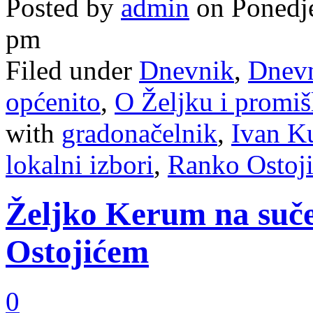
Posted by
admin
on Ponedje
pm
Filed under
Dnevnik
,
Dnevn
općenito
,
O Željku i promiš
with
gradonačelnik
,
Ivan K
lokalni izbori
,
Ranko Ostoj
Željko Kerum na suče
Ostojićem
0