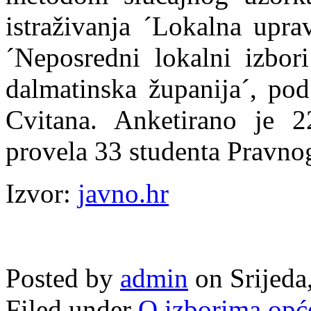
istraživanja ´Lokalna upra
´Neposredni lokalni izbor
dalmatinska županija´, pod
Cvitana. Anketirano je 2
provela 33 studenta Pravnog
Izvor:
javno.hr
Posted by
admin
on Srijeda
Filed under
O izborima opć