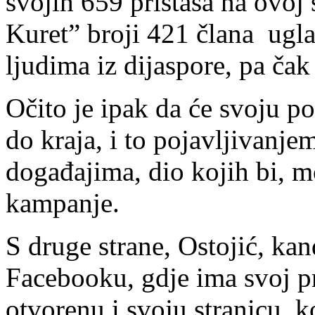
svojih 659 pristaša na ovoj
Kuret” broji 421 člana ug
ljudima iz dijaspore, pa čak 
Očito je ipak da će svoju po
do kraja, i to pojavljivanj
događajima, dio kojih bi, m
kampanje.
S druge strane, Ostojić, ka
Facebooku, gdje ima svoj pro
otvorenu i svoju stranicu, 