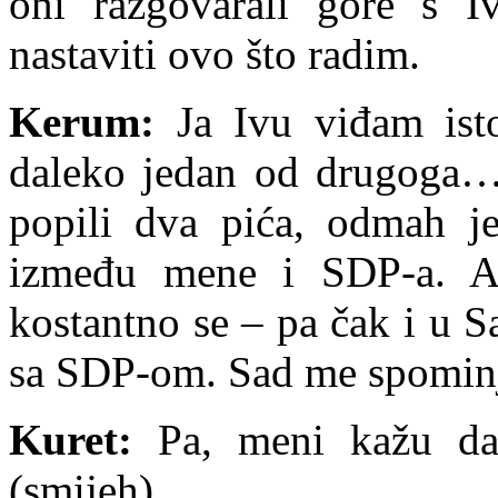
oni razgovarali gore s 
nastaviti ovo što radim.
Kerum:
Ja Ivu viđam isto
daleko jedan od drugoga…
popili dva pića, odmah je
između mene i SDP-a. A 
kostantno se – pa čak i u 
sa SDP-om. Sad me spomi
Kuret:
Pa, meni kažu da
(smijeh)