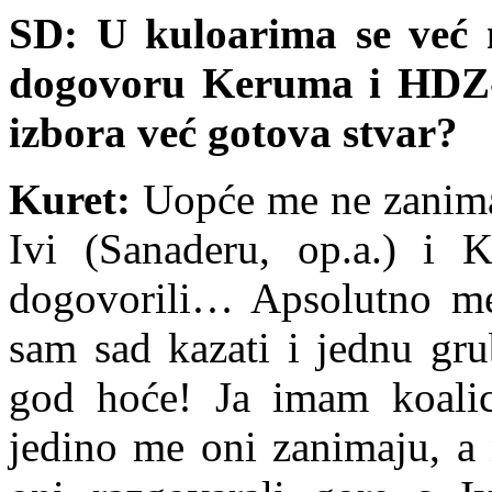
SD: U kuloarima se već
dogovoru Keruma i HDZ-
izbora već gotova stvar?
Kuret:
Uopće me ne zanima t
Ivi (Sanaderu, op.a.) i
dogovorili… Apsolutno me
sam sad kazati i jednu gru
god hoće! Ja imam koalic
jedino me oni zanimaju, a 