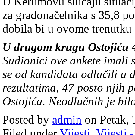
U Kerumovu slučaju situacij
za gradonačelnika s 35,8 po
dobila bi u ovome trenutku 
U drugom krugu Ostojiću 
Sudionici ove ankete imali su
se od kandidata odlučili u
rezultatima, 47 posto njih 
Ostojića. Neodlučnih je bilo
Posted by
admin
on Petak, 
Filed under
Vijesti
,
Vijesti 