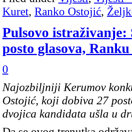
Kuret
,
Ranko Ostojić
,
Želj
Pulsovo istraživanje
posto glasova, Ranku 
0
Najozbiljniji Kerumov konk
Ostojić, koji dobiva 27 post
dvojica kandidata ušla u dr
Da se ovog trenutka održava