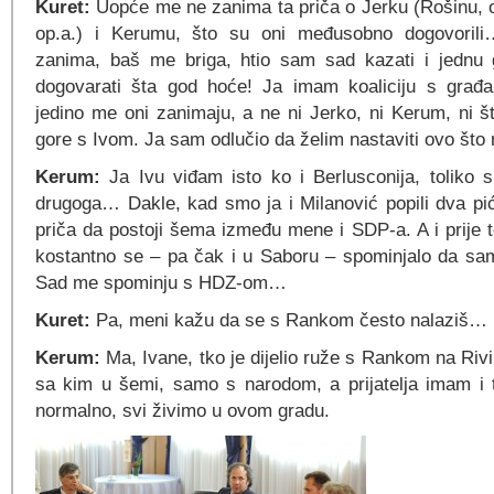
Kuret:
Uopće me ne zanima ta priča o Jerku (Rošinu, op
op.a.) i Kerumu, što su oni međusobno dogovoril
zanima, baš me briga, htio sam sad kazati i jednu 
dogovarati šta god hoće! Ja imam koaliciju s građ
jedino me oni zanimaju, a ne ni Jerko, ni Kerum, ni št
gore s Ivom. Ja sam odlučio da želim nastaviti ovo što 
Kerum:
Ja Ivu viđam isto ko i Berlusconija, toliko 
drugoga… Dakle, kad smo ja i Milanović popili dva pi
priča da postoji šema između mene i SDP-a. A i prije t
kostantno se – pa čak i u Saboru – spominjalo da sa
Sad me spominju s HDZ-om…
Kuret:
Pa, meni kažu da se s Rankom često nalaziš… 
Kerum:
Ma, Ivane, tko je dijelio ruže s Rankom na Rivi, 
sa kim u šemi, samo s narodom, a prijatelja imam i 
normalno, svi živimo u ovom gradu.