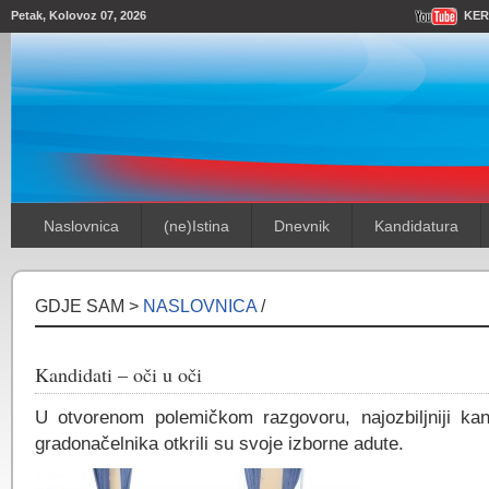
Petak, Kolovoz 07, 2026
KER
Naslovnica
(ne)Istina
Dnevnik
Kandidatura
GDJE SAM >
NASLOVNICA
/
Kandidati – oči u oči
U otvorenom polemičkom razgovoru, najozbiljniji kan
gradonačelnika otkrili su svoje izborne adute.