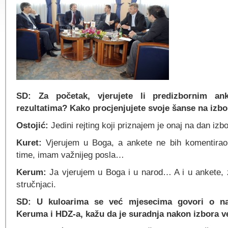
SD: Za početak, vjerujete li predizbornim an
rezultatima? Kako procjenjujete svoje šanse na izb
Ostojić:
Jedini rejting koji priznajem je onaj na dan iz
Kuret:
Vjerujem u Boga, a ankete ne bih komentira
time, imam važnijeg posla…
Kerum:
Ja vjerujem u Boga i u narod… A i u ankete, za
stručnjaci.
SD: U kuloarima se već mjesecima govori o n
Keruma i HDZ-a, kažu da je suradnja nakon izbora v