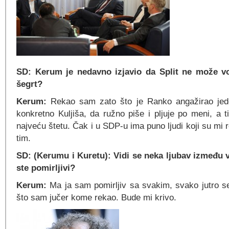
SD: Kerum je nedavno izjavio da Split ne može vod
šegrt?
Kerum:
Rekao sam zato što je Ranko angažirao jed
konkretno Kuljiša, da ružno piše i pljuje po meni, a t
najveću štetu. Čak i u SDP-u ima puno ljudi koji su mi r
tim.
SD: (Kerumu i Kuretu): Vidi se neka ljubav između v
ste pomirljivi?
Kerum:
Ma ja sam pomirljiv sa svakim, svako jutro s
što sam jučer kome rekao. Bude mi krivo.