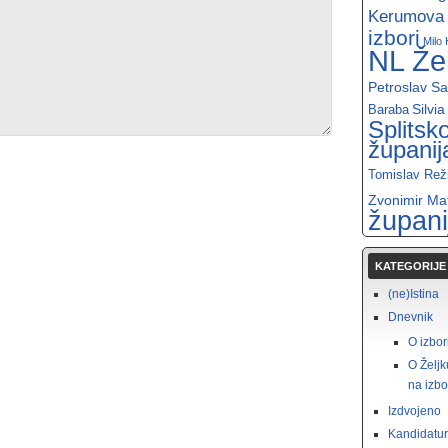
Kerumova l
izbori
Milo 
NL Že
Petroslav S
Silvia
Baraba
Splitsk
županij
Tomislav Rež
Zvonimir Ma
župani
KATEGORIJE
(ne)Istina
Dnevnik
O izbo
O Željk
na izbo
Izdvojeno
Kandidatu