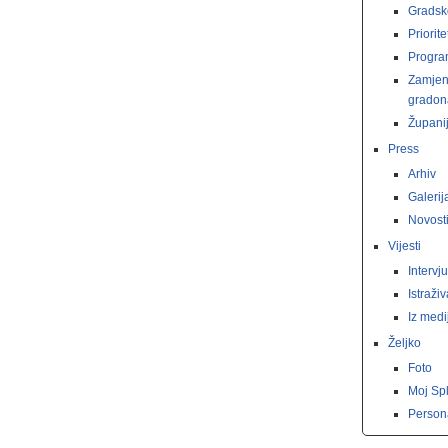
Gradsk
Priorite
Progr
Zamjen
gradon
Županij
Press
Arhiv
Galerij
Novost
Vijesti
Intervju
Istraži
Iz medi
Željko
Foto
Moj Spl
Persona