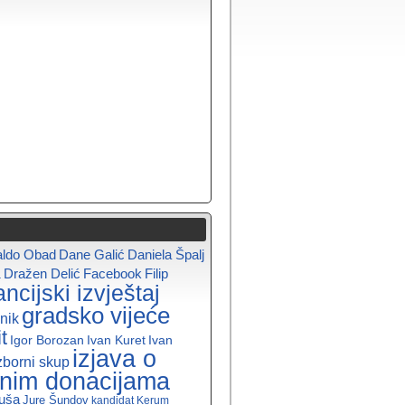
aldo Obad
Dane Galić
Daniela Špalj
a
Dražen Delić
Facebook
Filip
ancijski izvještaj
gradsko vijeće
nik
t
Igor Borozan
Ivan Kuret
Ivan
izjava o
zborni skup
enim donacijama
uša
Jure Šundov
kandidat
Kerum