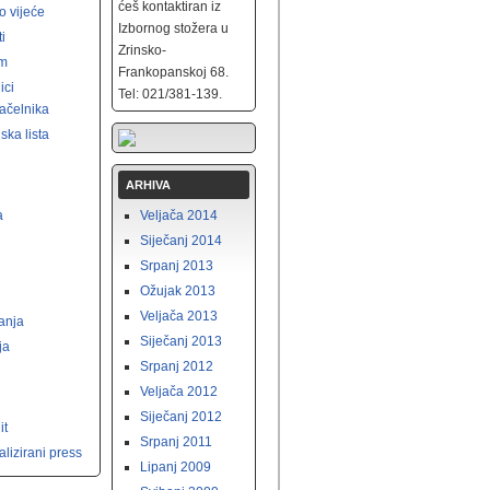
ćeš kontaktiran iz
o vijeće
Izbornog stožera u
ti
Zrinsko-
am
Frankopanskoj 68.
ici
Tel: 021/381-139.
ačelnika
ska lista
ARHIVA
a
Veljača 2014
i
Siječanj 2014
Srpanj 2013
Ožujak 2013
Veljača 2013
vanja
Siječanj 2013
ja
Srpanj 2012
Veljača 2012
Siječanj 2012
it
Srpanj 2011
lizirani press
Lipanj 2009