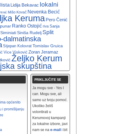
lokalni
ista
Lidija Bekavac
Nevenka Becić
Mišo Kovač
Hrnić
ljka Keruma
Pero Čenić
Ranko Ostojić
apunar
Sanja
riva
Split
 Siminiati
Siniša Rudelj
o-dalmatinska
a
Tomislav Gruica
Stjepan Kolovrat
Zoran Jeramaz
ić
Vice Visković
Željko Kerum
tković
jska skupština
PRIKLJUČITE SE
Ja mogu sve - Yes I
can. Mogu sve, ali
samo uz tvoju pomoć.
rima općenito
Ukoliko želiš
u i promišljanju
volontirati u
re
Kerumovoj kampanji
za lokalne izbore, javi
ra
nam se na
e-mail
i bit