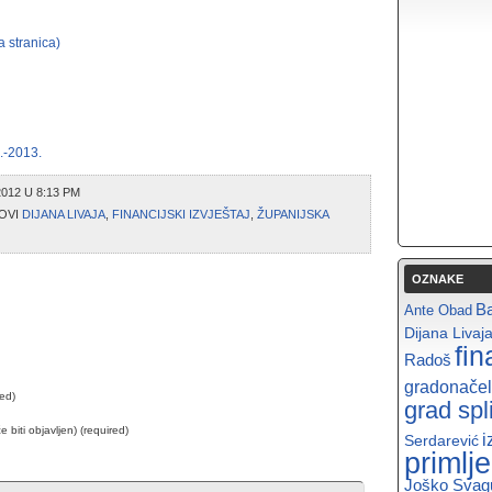
 stranica)
.-2013.
2012 U 8:13 PM
OVI
DIJANA LIVAJA
,
FINANCIJSKI IZVJEŠTAJ
,
ŽUPANIJSKA
OZNAKE
B
Ante Obad
Dijana Livaj
fin
Radoš
gradonačel
red)
grad spli
e biti objavljen) (required)
i
Serdarević
primlj
Joško Svag