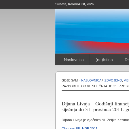
Subota, Kolovoz 08, 2026
Naslovnica
(ne)Istina
Dn
GDJE SAM >
NASLOVNICA
/
IZDVOJENO
,
VIJ
RAZDOBLJE OD 01. SIJEČNJA DO 31. PROSI
Dijana Livaja – Godišnji financij
siječnja do 31. prosinca 2011. 
Dijana Livaja je vijećnica NL Željka Keruma
Obrazac BIL-NPF 2011