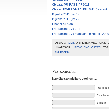
Obrazac PR-RAS-NPF 2011
Obrasci PR-RAS-NPF i BIL 2011 (referentna
Bilješke 2011 (list 1)
Bilješke 2011 (list 2)
Financijski plan
Program rada za 2011.
Program rada za mandatno razdoblje 2009
OBJAVIO
ADMIN
U SRIJEDA, VELJAČA 29, 
U KATEGORIJI
IZDVOJENO
,
VIJESTI
· TAG
SKUPŠTINA
Vaš komentar
Napišite što mislite o ovoj temi...
Ime (requi
E-mail (neć
Stranica