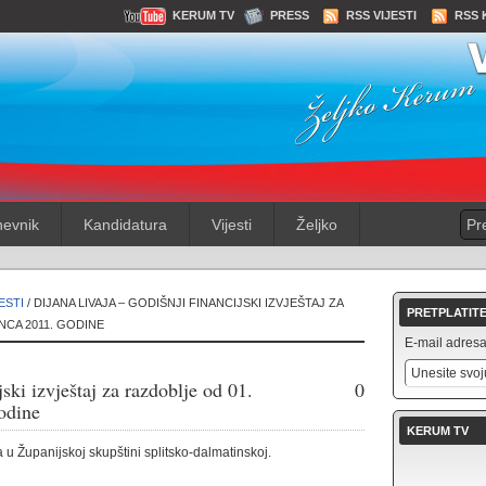
KERUM TV
PRESS
RSS VIJESTI
RSS 
evnik
Kandidatura
Vijesti
Željko
ESTI
/ DIJANA LIVAJA – GODIŠNJI FINANCIJSKI IZVJEŠTAJ ZA
PRETPLATITE
NCA 2011. GODINE
E-mail adresa 
ski izvještaj za razdoblje od 01.
0
godine
KERUM TV
 u Županijskoj skupštini splitsko-dalmatinskoj.